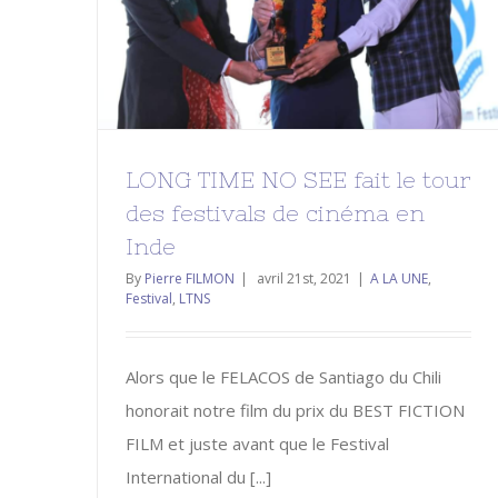
des festivals de cinéma en Inde
A LA UNE
Festival
LTNS
LONG TIME NO SEE fait le tour
des festivals de cinéma en
Inde
By
Pierre FILMON
|
avril 21st, 2021
|
A LA UNE
,
Festival
,
LTNS
Alors que le FELACOS de Santiago du Chili
honorait notre film du prix du BEST FICTION
FILM et juste avant que le Festival
International du [...]