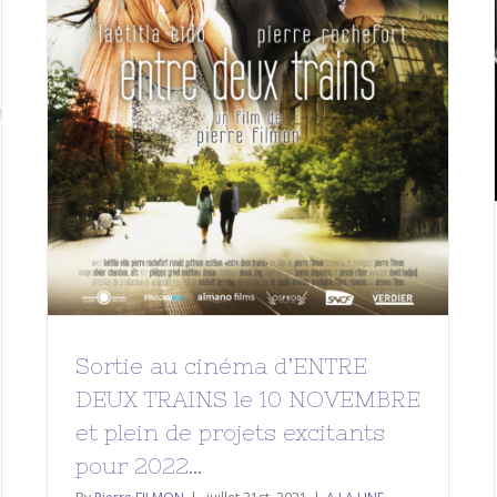
Sortie au cinéma d’ENTRE DEUX
TRAINS le 10 NOVEMBRE et plein
de projets excitants pour 2022…
A LA UNE
LTNS
Mes films
Sortie au cinéma d’ENTRE
DEUX TRAINS le 10 NOVEMBRE
et plein de projets excitants
pour 2022…