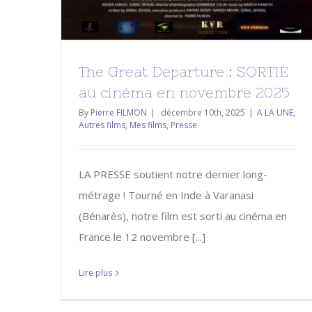
The Great Departure : SORTIE
au cinéma en novembre 2025
By
Pierre FILMON
|
décembre 10th, 2025
|
A LA UNE
,
Autres films
,
Mes films
,
Presse
LA PRESSE soutient notre dernier long-
métrage ! Tourné en Inde à Varanasi
(Bénarès), notre film est sorti au cinéma en
France le 12 novembre [...]
Lire plus