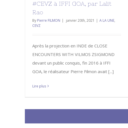
#CEVZ à IFFI GOA, par Lalit
Rao
By
Pierre FILMON
|
janvier 20th, 2021
|
A LA UNE
,
CEVZ
Après la projection en INDE de CLOSE
ENCOUNTERS WITH VILMOS ZSIGMOND
devant un public conquis, fin 2016 à IFFI
GOA, le réalisateur Pierre Filmon avait [...]
Lire plus