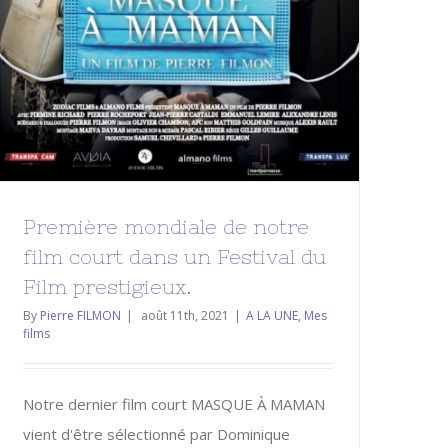
Première mondiale de notre
film court dans un Festival du
Film prestigieux.
By
Pierre FILMON
|
août 11th, 2021
|
A LA UNE
,
Mes
films
Notre dernier film court MASQUE À MAMAN
vient d'être sélectionné par Dominique