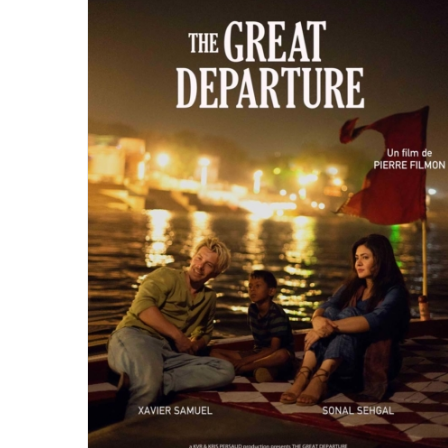
The Great Departure : SORTIE au
cinéma en novembre 2025
A LA UNE
Autres films
Mes films
Presse