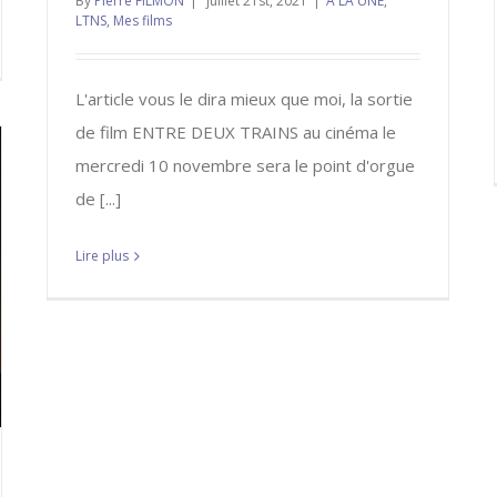
By
Pierre FILMON
|
juillet 21st, 2021
|
A LA UNE
,
LTNS
,
Mes films
L'article vous le dira mieux que moi, la sortie
de film ENTRE DEUX TRAINS au cinéma le
mercredi 10 novembre sera le point d'orgue
de [...]
Lire plus