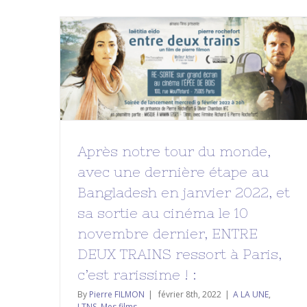
Après notre tour du monde, avec
une dernière étape au
Bangladesh en janvier 2022, et sa
sortie au cinéma le 10 novembre
dernier, ENTRE DEUX TRAINS
ressort à Paris, c’est rarissime ! :
Après notre tour du monde,
A LA UNE
LTNS
Mes films
avec une dernière étape au
Bangladesh en janvier 2022, et
sa sortie au cinéma le 10
novembre dernier, ENTRE
DEUX TRAINS ressort à Paris,
c’est rarissime ! :
By
Pierre FILMON
|
février 8th, 2022
|
A LA UNE
,
LTNS
,
Mes films