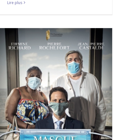
Lire plus
Première mondiale de notre film
court dans un Festival du Film
prestigieux.
A LA UNE
Mes films