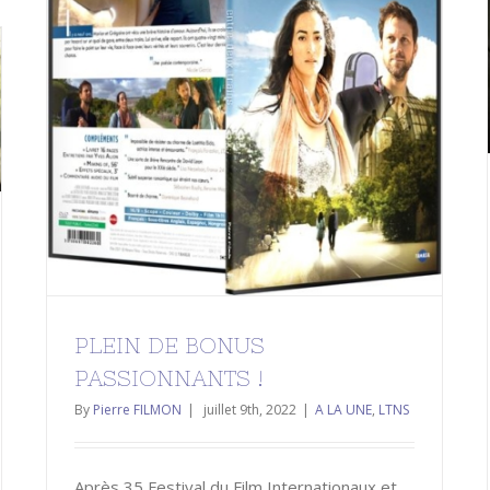
PLEIN DE BONUS PASSIONNANTS
!
A LA UNE
LTNS
PLEIN DE BONUS
PASSIONNANTS !
By
Pierre FILMON
|
juillet 9th, 2022
|
A LA UNE
,
LTNS
Après 35 Festival du Film Internationaux et