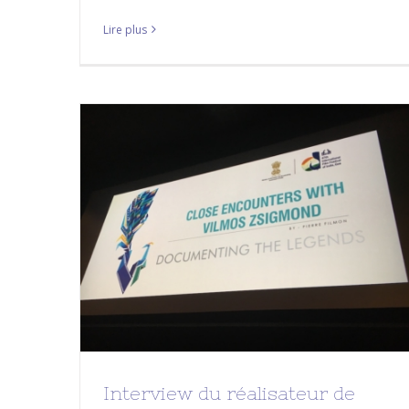
Lire plus
Interview du réalisateur de
#CEVZ à IFFI GOA, par Lalit Rao
A LA UNE
CEVZ
Interview du réalisateur de