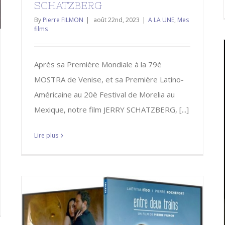
SCHATZBERG
By
Pierre FILMON
|
août 22nd, 2023
|
A LA UNE
,
Mes
films
Après sa Première Mondiale à la 79è
MOSTRA de Venise, et sa Première Latino-
Américaine au 20è Festival de Morelia au
Mexique, notre film JERRY SCHATZBERG, [...]
Lire plus