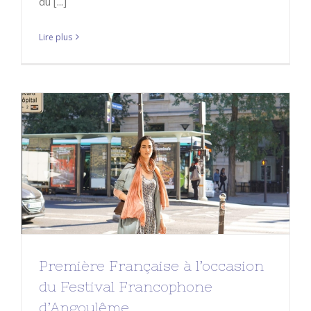
du [...]
Lire plus
Première Française à l’occasion du
Festival Francophone d’Angoulême
A LA UNE
Festival
LTNS
Mes films
Première Française à l’occasion
du Festival Francophone
d’Angoulême