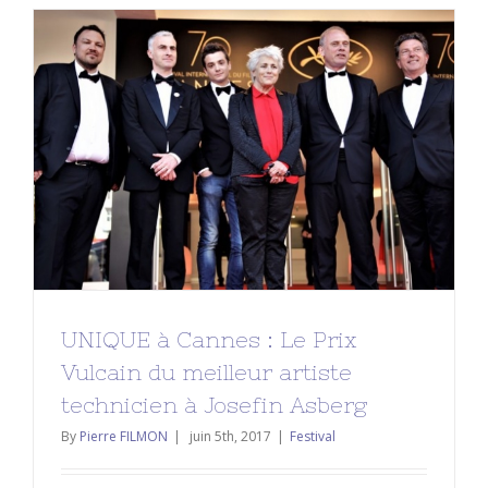
UNIQUE à Cannes : Le Prix Vulcain
du meilleur artiste technicien à
Josefin Asberg
Festival
UNIQUE à Cannes : Le Prix
Vulcain du meilleur artiste
technicien à Josefin Asberg
By
Pierre FILMON
|
juin 5th, 2017
|
Festival