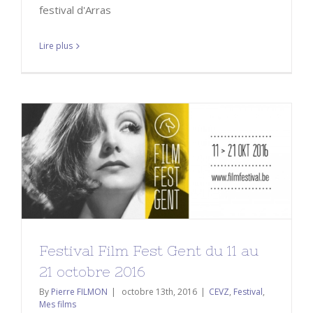
festival d'Arras
Lire plus
Festival Film Fest Gent du 11 au 21
octobre 2016
CEVZ
Festival
Mes films
Festival Film Fest Gent du 11 au
21 octobre 2016
By
Pierre FILMON
|
octobre 13th, 2016
|
CEVZ
,
Festival
,
Mes films