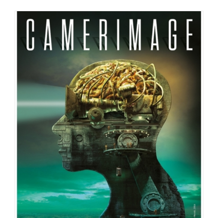
CEVZ présenté au festival
CAMERIMAGE (Pologne) du 12 au 19
Novembre 2016
CEVZ
Festival
Mes films