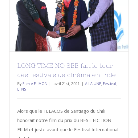
LONG TIME NO SEE fait le tour des
festivals de cinéma en Inde
A LA UNE
Festival
LTNS
LONG TIME NO SEE fait le tour
des festivals de cinéma en Inde
By
Pierre FILMON
|
avril 21st, 2021
|
A LA UNE
,
Festival
,
LTNS
Alors que le FELACOS de Santiago du Chili
honorait notre film du prix du BEST FICTION
FILM et juste avant que le Festival International