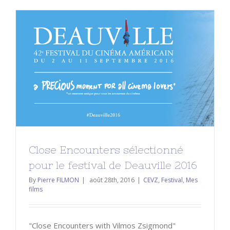
Close Encounters sélectionné pour
le festival de Deauville 2016
CEVZ
Festival
Mes films
Close Encounters sélectionné
pour le festival de Deauville 2016
By
Pierre FILMON
|
août 28th, 2016
|
CEVZ
,
Festival
,
Mes
films
"Close Encounters with Vilmos Zsigmond"