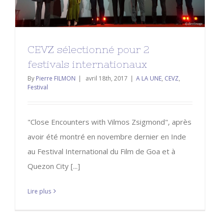
CEVZ sélectionné pour 2
festivals internationaux
By
Pierre FILMON
|
avril 18th, 2017
|
A LA UNE
,
CEVZ
,
Festival
"Close Encounters with Vilmos Zsigmond", après
avoir été montré en novembre dernier en Inde
au Festival International du Film de Goa et à
Quezon City [...]
Lire plus