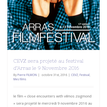
CEVZ
Festival
Mes films
CEVZ sera projeté au festival
d’Arras le 9 Novembre 2016
By
Pierre FILMON
|
octobre 31st, 2016
|
CEVZ
,
Festival
,
Mes films
le film « close encounters with vilmos zsigmond
» sera projeté le mercredi 9 novembre 2016 au