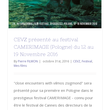
CEVZ présenté au festival
CAMERIMAGE (Pologne) du 12 au
19 Novembre 2016
By
Pierre FILMON
|
octobre 31st, 2016
|
CEVZ
,
Festival
,
Mes films
"close encounters with vilmos zsigmond" sera
présenté pour sa première en Pologne dans le
prestigieux festival CAMERIMAGE - connu pour
être le festival de Cannes des directeurs de la