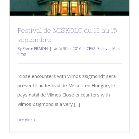
Festival de MISKOLC du 13 au 15
septembre
By
Pierre FILMON
|
août 30th, 2016
|
CEVZ
,
Festival
,
Mes
films
"close encounters with vilmos zsigmond" sera
présenté au festival de Miskolc en Hongrie, le
pays natal de Vilmos Close encounters with
Vilmos Zsigmond is a very [...]
Lire plus