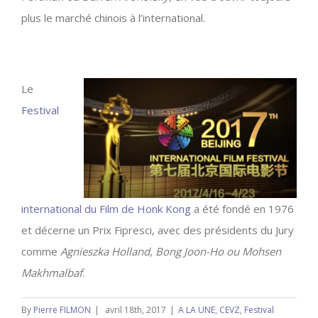
plus le marché chinois à l’international.
Le
Festival
international du Film de Honk Kong
a été fondé en 1976
et décerne un Prix Fipresci, avec des présidents du Jury
comme
Agnieszka Holland, Bong Joon-Ho ou Mohsen
Makhmalbaf
.
By
Pierre FILMON
|
avril 18th, 2017
|
A LA UNE
,
CEVZ
,
Festival