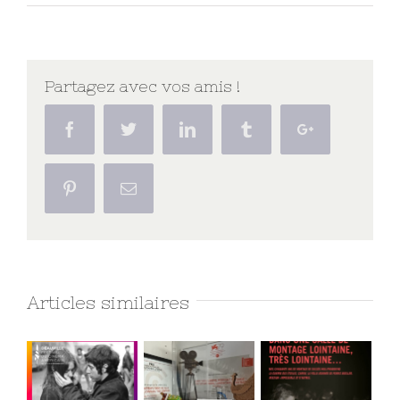
Partagez avec vos amis !
Facebook
Twitter
Linkedin
Tumblr
Google+
Pinterest
Email
Articles similaires