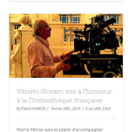
Vittorio Storaro mis à l’honneur à la
Cinémathèque française
A LA UNE
CEVZ
Vittorio Storaro mis à l’honneur
à la Cinémathèque française
By
Pierre FILMON
|
février 28th, 2018
|
A LA UNE
,
CEVZ
Pierre Filmon aura le plaisir d'accompagner