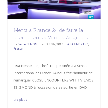
promotion de Vilmos Zsigmond !
A LA UNE
CEVZ
Presse
Merci à France 24 de faire la
promotion de Vilmos Zsigmond !
By
Pierre FILMON
|
août 24th, 2018
|
A LA UNE
,
CEVZ
,
Presse
Lisa Nesselson, chef critique cinéma à Screen
International et France 24 nous fait l'honneur de
remarquer CLOSE ENCOUNTERS WITH VILMOS
ZSIGMOND à l'occasion de sa sortie en DVD
Lire plus