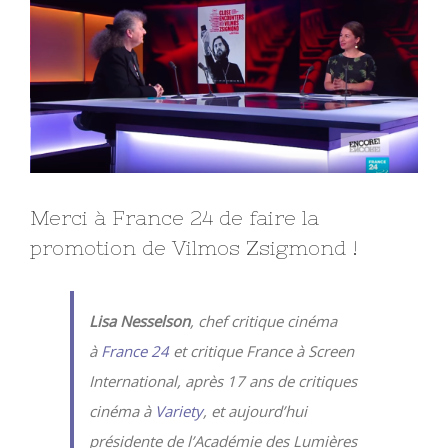
Larger
Image
Merci à France 24 de faire la
promotion de Vilmos Zsigmond !
Lisa Nesselson
, chef critique cinéma
à
France 24
et critique France à Screen
International, après 17 ans de critiques
cinéma à
Variety
, et aujourd’hui
présidente de l’Académie des Lumières