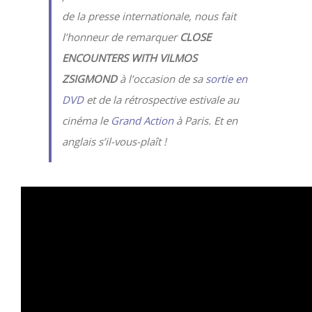
de la presse internationale, nous fait
l’honneur de remarquer
CLOSE
ENCOUNTERS WITH VILMOS
ZSIGMOND
à l’occasion de sa
sortie en
DVD
et de la rétrospective estivale au
cinéma le
Grand Action
à Paris. Et en
anglais s’il-vous-plaît !