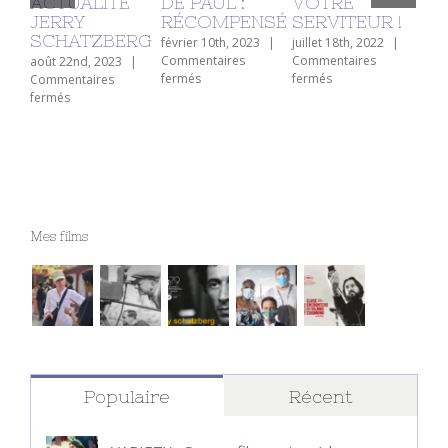
ACTUALITÉ
DE PAUL :
VOTRE
B
JERRY
RÉCOMPENSÉ
SERVITEUR !
PA
SCHATZBERG
!
février 10th, 2023
|
juillet 18th, 2022
|
Commentaires
Commentaires
août 22nd, 2023
|
juill
sur
sur
fermés
fermés
Commentaires
Com
NOTRE
TRADUIT
sur
fermés
fer
LIVRE
PAR
DOUBLE
DE
VOTRE
ACTUALITÉ
PAUL
SERVITEUR
JERRY
:
!
SCHATZBERG
RÉCOMPENSÉ
Mes films
Populaire
Récent