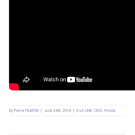
By
Pierre FILMON
|
août 24th, 2018
|
A LA UNE
,
CEVZ
,
Presse