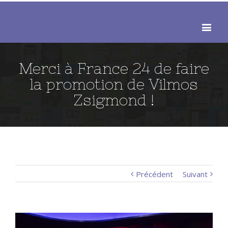
Merci à France 24 de faire
la promotion de Vilmos
Zsigmond !
Précédent
Suivant
View