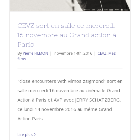
CEVZ sort en salle ce mercredi
16 novembre au Grand action à
Paris
By
Pierre FILMON
|
novembre 14th, 2016
|
CEVZ
,
Mes
films
"close encounters with vilmos zsigmond" sort en
salle mercredi 16 novembre au cinéma le Grand
Action à Paris et AVP avec JERRY SCHATZBERG,
ce lundi 14 novembre 2016 au même Grand
Action Paris
Lire plus