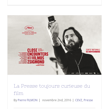
La Presse toujours curieuse du film
CEVZ
Presse
La Presse toujours curieuse du
film
By
Pierre FILMON
|
novembre 2nd, 2016
|
CEVZ
,
Presse