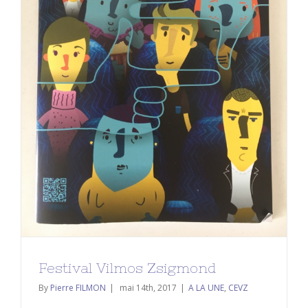
Festival Vilmos Zsigmond
A LA UNE
CEVZ
Festival Vilmos Zsigmond
By
Pierre FILMON
|
mai 14th, 2017
|
A LA UNE
,
CEVZ