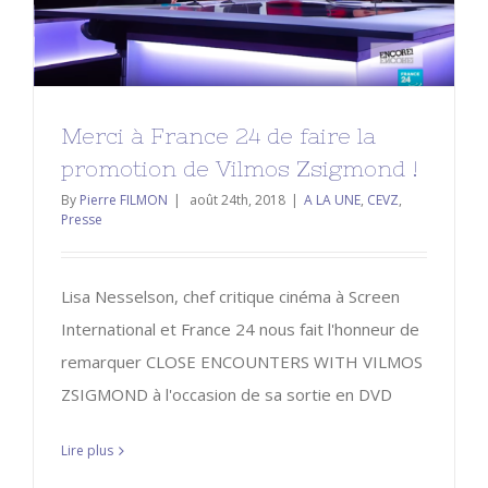
promotion de Vilmos Zsigmond !
A LA UNE
CEVZ
Presse
Merci à France 24 de faire la
promotion de Vilmos Zsigmond !
By
Pierre FILMON
|
août 24th, 2018
|
A LA UNE
,
CEVZ
,
Presse
Lisa Nesselson, chef critique cinéma à Screen
International et France 24 nous fait l'honneur de
remarquer CLOSE ENCOUNTERS WITH VILMOS
ZSIGMOND à l'occasion de sa sortie en DVD
Lire plus