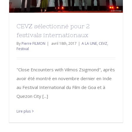
CEVZ sélectionné pour 2
festivals internationaux
By
Pierre FILMON
|
avril 18th, 2017
|
A LA UNE
,
CEVZ
,
Festival
"Close Encounters with Vilmos Zsigmond", après
avoir été montré en novembre dernier en Inde
au Festival International du Film de Goa et à
Quezon City [...]
Lire plus