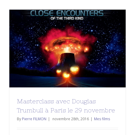
Masterclass avec Douglas Trumbull
à Paris le 29 novembre
Mes films
Masterclass avec Douglas
Trumbull à Paris le 29 novembre
By
Pierre FILMON
|
novembre 28th, 2016
|
Mes films