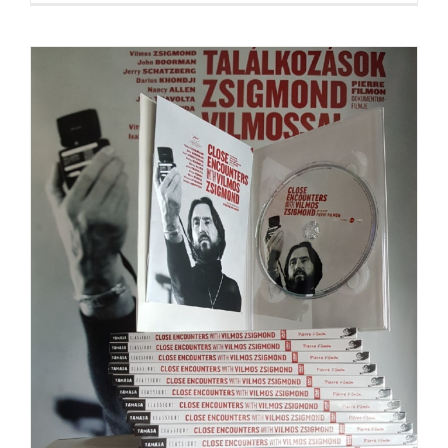
Sortie du DVD « Close Encounters
With Vilmos Zsigmond »
A LA UNE
Mes films