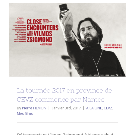
La tournée 2017 en province de
CEVZ commence par Nantes
A LA UNE
CEVZ
Mes films
La tournée 2017 en province de
CEVZ commence par Nantes
By
Pierre FILMON
|
janvier 3rd, 2017
|
A LA UNE
,
CEVZ
,
Mes films
Rétrospective Vilmos Zsigmond à Nantes du 4