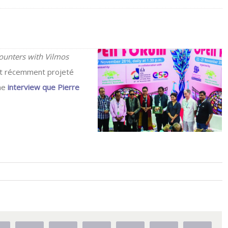
ounters with Vilmos
tait récemment projeté
une
interview que Pierre