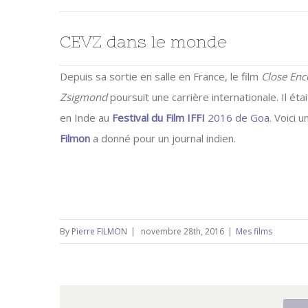
CEVZ dans le monde
Depuis sa sortie en salle en France, le film
Close Enc
Zsigmond
poursuit une carrière internationale. Il é
en Inde au
Festival du Film IFFI
2016 de Goa
. Voici 
Filmon
a donné pour un journal indien.
By
Pierre FILMON
|
novembre 28th, 2016
|
Mes films