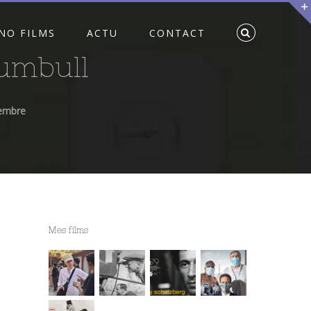
NO FILMS
ACTU
CONTACT
umbull
vembre
Mes films