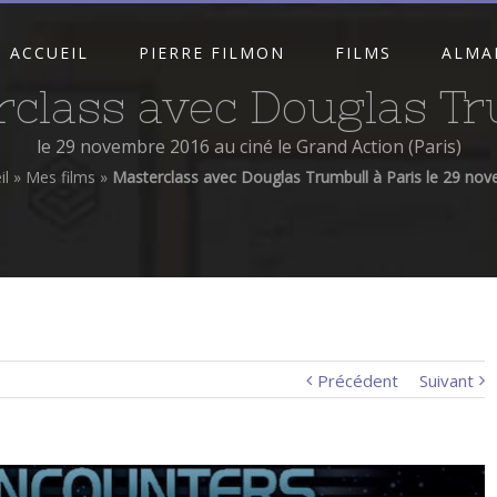
ACCUEIL
PIERRE FILMON
FILMS
ALMA
class avec Douglas Tr
le 29 novembre 2016 au ciné le Grand Action (Paris)
il
»
Mes films
»
Masterclass avec Douglas Trumbull à Paris le 29 no
Précédent
Suivant