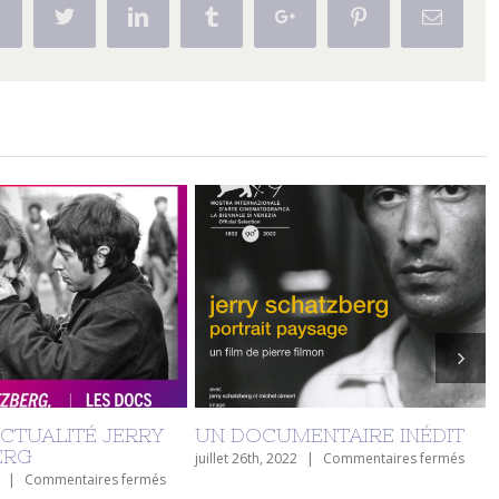
Facebook
Twitter
Linkedin
Tumblr
Google+
Pinterest
Email
ENTAIRE INÉDIT
Après notre tour du monde,
avec une dernière étape au
sur
|
Commentaires fermés
Bangladesh en janvier 2022,
UN
et sa sortie au cinéma le 10
DOCUMENTAIRE