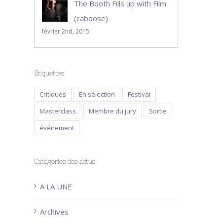
The Booth Fills up with Film
(caboose)
février 2nd, 2015
Étiquettes
Critiques
En sélection
Festival
Masterclass
Membre du jury
Sortie
événement
Catégories des actus
A LA UNE
Archives