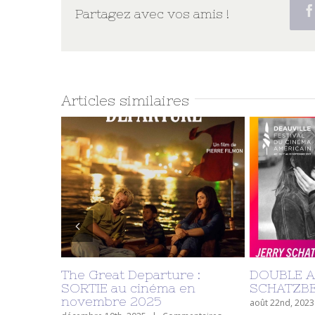
Partagez avec vos amis !
Articles similaires
DOUBLE ACTUALITÉ JERRY
UN DOCUM
SCHATZBERG
juillet 26th, 2022
sur
août 22nd, 2023
|
Commentaires fermés
DOUBLE