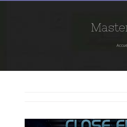
Master
Accue
View